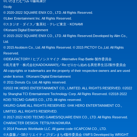
©いのまたむつみ ©藤島康介

©coly

© 2020-2022 SQUARE ENIX CO., LTD. All Rights Reserved.

©Liber Entertainment Inc. All Rights Reserved.

©スタジオ・ダイス／集英社・テレビ東京・KONAMI

©Konami Digital Entertainment

© 2015-2022 SQUARE ENIX CO., LTD. All Rights Reserved.Developed by Alim Co., 
Ltd.

© 2015 Asobism Co., Ltd. All Rights Reserved. © 2015 PICTOY Co.,Ltd. All Rights 
Reserved.

©IDEA FACTORY / ヒプノシスマイク -Alternative Rap Battle-製作委員会

©長月達平・株式会社KADOKAWA刊／Re:ゼロから始める異世界生活2製作委員会

All copyrights or trademarks are the property of their respective owners and are used 
under license.  ©Konami Digital Entertainment

© 2011 Donuts Co. Ltd. All rights reserved.

©2022 HK HERO ENTERTAINMENT CO., LIMITED. ALL RIGHTS RESERVED. ©2022 
by Shanghai TCI Entertainment Technology Corp. All Rights Reserved. ©2018-2022 
KOEI TECMO GAMES CO., LTD. All rights reserved.

©KURO GAME ALL RIGHTS RESERVED. ©HK HERO ENTERTAINMENT CO., 
LIMITED. ALL RIGHTS RESERVED.

© 2017-2022 KOEI TECMO GAMES/SQUARE ENIX CO., LTD. All Rights Reserved. 
CHARACTER DESIGN: TETSUYA NOMURA

© 2014 Peanuts Worldwide LLC. All game code ©CAPCOM CO., LTD.

©大森藤ノ･SBクリエイティブ/ダンまち4製作委員会 ©WFS Developed by WRIGHT 