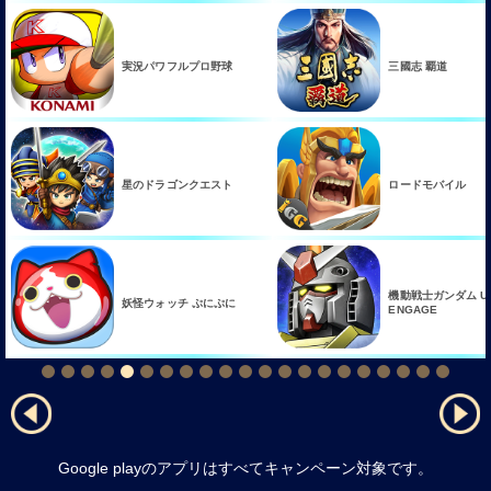
三國志 覇道
ガーディアンテイル
ロードモバイル
NET麻雀 MJモバイ
機動戦士ガンダム U.C.
ドラゴンクエストけ
ENGAGE
Google playのアプリはすべてキャンペーン対象です。