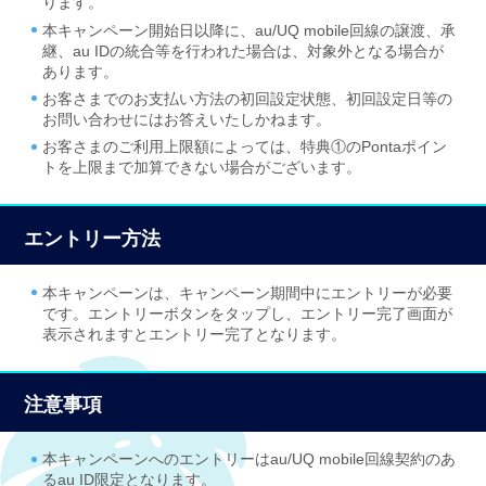
ります。
本キャンペーン開始日以降に、au/UQ mobile回線の譲渡、承
継、au IDの統合等を行われた場合は、対象外となる場合が
あります。
お客さまでのお支払い方法の初回設定状態、初回設定日等の
お問い合わせにはお答えいたしかねます。
お客さまのご利用上限額によっては、特典①のPontaポイン
トを上限まで加算できない場合がございます。
エントリー方法
本キャンペーンは、キャンペーン期間中にエントリーが必要
です。エントリーボタンをタップし、エントリー完了画面が
表示されますとエントリー完了となります。
注意事項
本キャンペーンへのエントリーはau/UQ mobile回線契約のあ
るau ID限定となります。