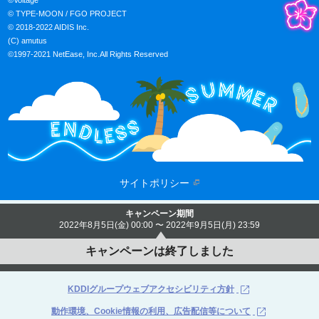
©Voltage

© TYPE-MOON / FGO PROJECT

© 2018-2022 AIDIS Inc.

(C) amutus

©1997-2021 NetEase, Inc.All Rights Reserved

サイトポリシー
キャンペーン期間
2022年8月5日(金) 00:00 〜 2022年9月5日(月) 23:59
キャンペーンは終了しました
KDDIグループウェブアクセシビリティ方針
動作環境、Cookie情報の利用、広告配信等について