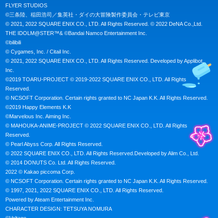
FLYER STUDIOS

©三条陸、稲田浩司／集英社・ダイの大冒険製作委員会・テレビ東京

© 2021, 2022 SQUARE ENIX CO., LTD. All Rights Reserved. © 2022 DeNA Co.,Ltd.

THE IDOLM@STER™& ©Bandai Namco Entertainment Inc.

©bilibili

© Cygames, Inc. / Citail Inc.

© 2021, 2022 SQUARE ENIX CO., LTD. All Rights Reserved. Developed by Applibot, 
Inc.

©2019 TOARU-PROJECT © 2019-2022 SQUARE ENIX CO., LTD. All Rights 
Reserved.

© NCSOFT Corporation. Certain rights granted to NC Japan K.K. All Rights Reserved.

©2019 Happy Elements K.K

©Marvelous Inc. Aiming Inc.

© MAHOUKA-ANIME-PROJECT © 2022 SQUARE ENIX CO., LTD. All Rights 
Reserved.

© Pearl Abyss Corp. All Rights Reserved.

© 2022 SQUARE ENIX CO., LTD. All Rights Reserved.Developed by Alim Co., Ltd.

© 2014 DONUTS Co. Ltd. All Rights Reserved.

2022 © Kakao piccoma Corp.

© NCSOFT Corporation. Certain rights granted to NC Japan K.K. All Rights Reserved.

© 1997, 2021, 2022 SQUARE ENIX CO., LTD. All Rights Reserved.

Powered by Ateam Entertainment Inc.

CHARACTER DESIGN: TETSUYA NOMURA
