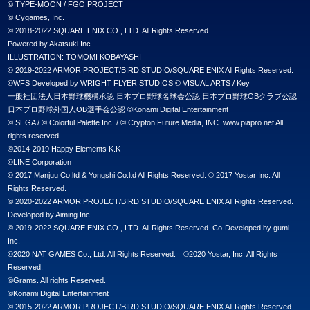
© TYPE-MOON / FGO PROJECT

© Cygames, Inc.

© 2018-2022 SQUARE ENIX CO., LTD. All Rights Reserved.

Powered by Akatsuki Inc.

ILLUSTRATION: TOMOMI KOBAYASHI

© 2019-2022 ARMOR PROJECT/BIRD STUDIO/SQUARE ENIX All Rights Reserved.

©WFS Developed by WRIGHT FLYER STUDIOS © VISUAL ARTS / Key

一般社団法人日本野球機構承認 日本プロ野球名球会公認 日本プロ野球OBクラブ公認 
日本プロ野球外国人OB選手会公認 ©Konami Digital Entertainment

© SEGA / © Colorful Palette Inc. / © Crypton Future Media, INC. www.piapro.net All 
rights reserved.

©2014-2019 Happy Elements K.K

©LINE Corporation

© 2017 Manjuu Co.ltd & Yongshi Co.ltd All Rights Reserved. © 2017 Yostar Inc. All 
Rights Reserved.

© 2020-2022 ARMOR PROJECT/BIRD STUDIO/SQUARE ENIX All Rights Reserved.

Developed by Aiming Inc.

© 2019-2022 SQUARE ENIX CO., LTD. All Rights Reserved. Co-Developed by gumi 
Inc.

©2020 NAT GAMES Co., Ltd. All Rights Reserved.　©2020 Yostar, Inc. All Rights 
Reserved.

©Grams. All rights Reserved.

©Konami Digital Entertainment

© 2015-2022 ARMOR PROJECT/BIRD STUDIO/SQUARE ENIX All Rights Reserved.
