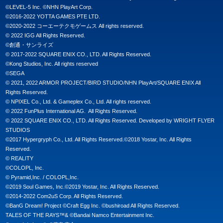
©LEVEL-5 Inc. ©NHN PlayArt Corp.

©2016-2022 YOTTA GAMES PTE LTD.

©2020-2022 コーエーテクモゲームス All rights reserved.

© 2022 IGG All Rights Reserved.

©創通・サンライズ

© 2017-2022 SQUARE ENIX CO., LTD. All Rights Reserved.

©Kong Studios, Inc. All rights reserved

©SEGA

© 2021, 2022 ARMOR PROJECT/BIRD STUDIO/NHN PlayArt/SQUARE ENIX All 
Rights Reserved.

© NPIXEL Co., Ltd. & Gameplex Co., Ltd. All rights reserved.

© 2022 FunPlus International AG.  All Rights Reserved.

© 2022 SQUARE ENIX CO., LTD. All Rights Reserved. Developed by WRIGHT FLYER 
STUDIOS

©2017 Hypergryph Co., Ltd. All Rights Reserved.©2018 Yostar, Inc. All Rights 
Reserved.

© REALITY

©COLOPL, Inc.

© Pyramid,Inc. / COLOPL,Inc.

©2019 Soul Games, Inc.©2019 Yostar, Inc. All Rights Reserved.

©2014-2022 Com2uS Corp. All Rights Reserved.

©BanG Dream! Project ©Craft Egg Inc. ©bushiroad All Rights Reserved.

TALES OF THE RAYS™& ©Bandai Namco Entertainment Inc.
