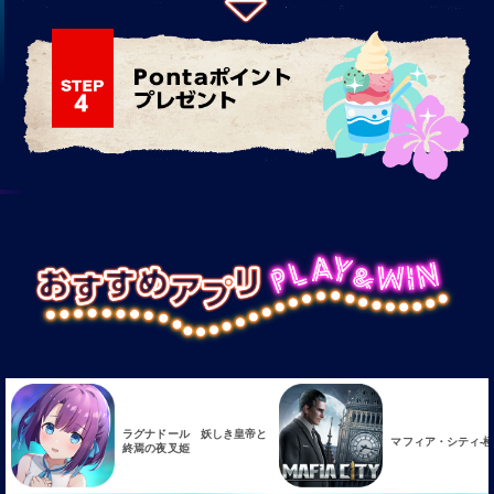
マフィア・シティ-極道風雲
SINoALICE ─シノ