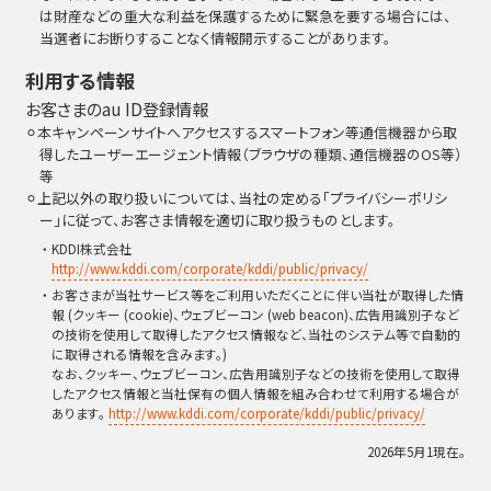
は財産などの重⼤な利益を保護するために緊急を要する場合には、
当選者にお断りすることなく情報開⽰することがあります。
利用する情報
お客さまのau ID登録情報
⚪︎本キャンペーンサイトへアクセスするスマートフォン等通信機器から取
得したユーザーエージェント情報（ブラウザの種類、通信機器のOS等）
等
⚪︎上記以外の取り扱いについては、当社の定める「プライバシーポリシ
ー」に従って、お客さま情報を適切に取り扱うものとします。
・KDDI株式会社
http://www.kddi.com/corporate/kddi/public/privacy/
・お客さまが当社サービス等をご利用いただくことに伴い当社が取得した情
報 (クッキー (cookie)、ウェブビーコン (web beacon)、広告用識別子など
の技術を使用して取得したアクセス情報など、当社のシステム等で自動的
に取得される情報を含みます。)
なお、クッキー、ウェブビーコン、広告用識別子などの技術を使用して取得
したアクセス情報と当社保有の個人情報を組み合わせて利用する場合が
あります。
http://www.kddi.com/corporate/kddi/public/privacy/
2026年5月1現在。