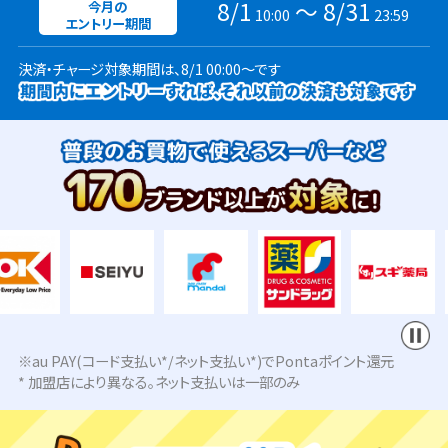
8/1
〜 8/31
今月の
10:00
23:59
エントリー期間
決済・チャージ対象期間は、8/1 00:00～です
※au PAY(コード支払い*/ネット支払い*)でPontaポイント還元
* 加盟店により異なる。ネット支払いは一部のみ