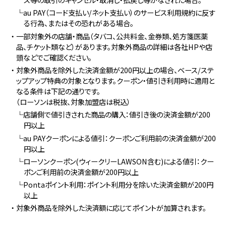
└au PAY（コード支払い/ネット支払い）のサービス利用規約に反す
る行為、またはその恐れがある場合。
・一部対象外の店舗・商品（タバコ、公共料金、金券類、処方箋医薬
品、チケット類など）があります。対象外商品の詳細は各社HPや店
頭などでご確認ください。
・対象外商品を除外した決済金額が200円以上の場合、ベース/ステ
ップアップ特典の対象となります。クーポン・値引き利用時に適用と
なる条件は下記の通りです。
（ローソンは税抜、対象加盟店は税込）
└店舗側で値引きされた商品の購入：値引き後の決済金額が200
円以上
└au PAYクーポンによる値引：クーポンご利用前の決済金額が200
円以上
└ローソンクーポン(ウィークリーLAWSON含む)による値引：クー
ポンご利用前の決済金額が200円以上
└Pontaポイント利用：ポイント利用分を除いた決済金額が200円
以上
・対象外商品を除外した決済額に応じてポイントが加算されます。