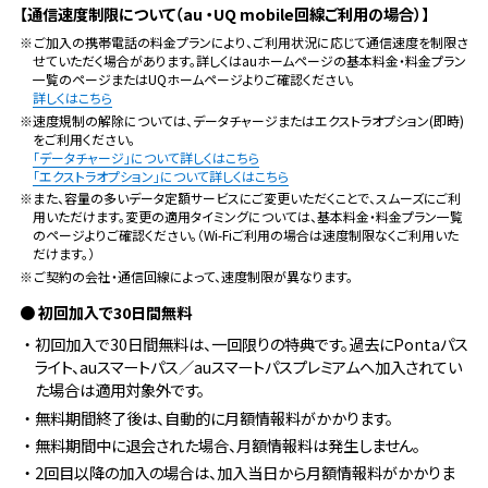
【通信速度制限について（au ・UQ mobile回線ご利用の場合）】
※ご加入の携帯電話の料金プランにより、ご利用状況に応じて通信速度を制限さ
せていただく場合があります。詳しくはauホームページの基本料金・料金プラン
一覧のページまたはUQホームページよりご確認ください。
詳しくはこちら
※速度規制の解除については、データチャージまたはエクストラオプション(即時)
をご利用ください。
「データチャージ」について詳しくはこちら
「エクストラオプション」について詳しくはこちら
※また、容量の多いデータ定額サービスにご変更いただくことで、スムーズにご利
用いただけます。変更の適用タイミングについては、基本料金・料金プラン一覧
のページよりご確認ください。（Wi-Fiご利用の場合は速度制限なくご利用いた
だけます。）
※ご契約の会社・通信回線によって、速度制限が異なります。
● 初回加入で30日間無料
・初回加入で30日間無料は、一回限りの特典です。過去にPontaパス
ライト、auスマートパス／auスマートパスプレミアムへ加入されてい
た場合は適用対象外です。
・無料期間終了後は、自動的に月額情報料がかかります。
・無料期間中に退会された場合、月額情報料は発生しません。
・2回目以降の加入の場合は、加入当日から月額情報料がかかりま