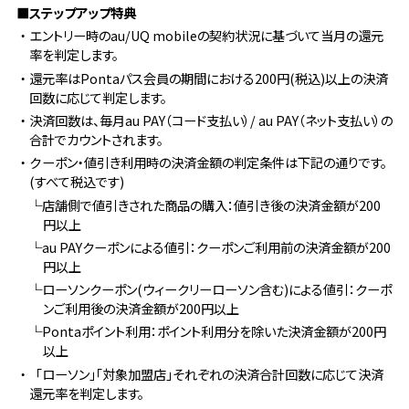
■ステップアップ特典
・エントリー時のau/UQ mobileの契約状況に基づいて当月の還元
率を判定します。
・還元率はPontaパス会員の期間における200円(税込)以上の決済
回数に応じて判定します。
・決済回数は、毎月au PAY（コード支払い）/ au PAY（ネット支払い）の
合計でカウントされます。
・クーポン・値引き利用時の決済金額の判定条件は下記の通りです。
(すべて税込です)
└店舗側で値引きされた商品の購入：値引き後の決済金額が200
円以上
└au PAYクーポンによる値引：クーポンご利用前の決済金額が200
円以上
└ローソンクーポン(ウィークリーローソン含む)による値引：クーポ
ンご利用後の決済金額が200円以上
└Pontaポイント利用：ポイント利用分を除いた決済金額が200円
以上
・「ローソン」「対象加盟店」それぞれの決済合計回数に応じて決済
還元率を判定します。