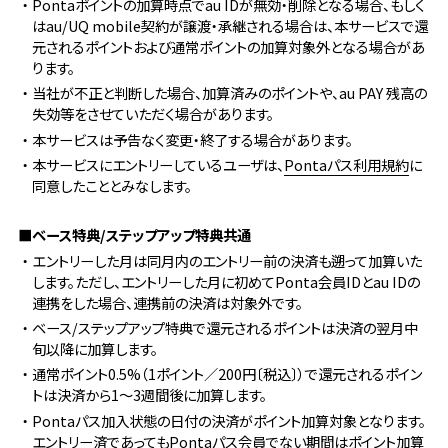
・Pontaポイントの加算時点でau IDが無効・削除となる場合、もしく
はau/UQ mobile契約が譲渡・承継される場合は、本サービスで還
元されるポイントおよび通常ポイントの加算対象外となる場合があ
ります。
・当社が不正と判断した場合、加算済みのポイントや、au PAY 残高の
失効等をさせていただく場合があります。
・本サービスは予告なく変更・終了する場合があります。
・本サービスにエントリーしているユーザは、
Pontaパス利用規約
に
同意したこととみなします。
■ベース特典/ステップアップ特典共通
・エントリーした月は同月内のエントリー前の決済も遡って加算いた
します。ただし、エントリーした月に初めてPonta会員IDとau IDの
連携をした場合、連携前の決済は対象外です。
・ベース/ステップアップ特典で還元されるポイントは決済の翌月中
旬以降に加算します。
・通常ポイント0.5%（1ポイント／200円〔税込〕）で還元されるポイン
トは決済から1～3週間後に加算します。
・Pontaパス加入状態の日付の決済がポイント加算対象となります。
エントリー済であってもPontaパス会員でない期間はポイント加算