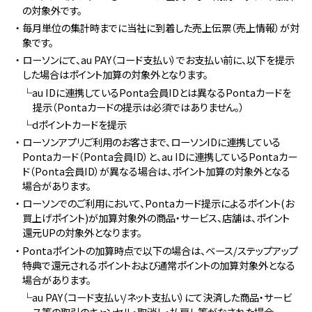
の対象外です。
・毎月単位の集計時までに当社に到着した売上伝票（売上情報）が対
象です。
・ローソンにて、au PAY（コード支払い）でお支払い前に、以下を提示
した場合はポイント加算の対象外となります。
└au IDに連携しているPonta会員IDとは異なるPontaカードを
提示（Pontaカードの提示は必須ではありません。）
└dポイントカードを提示
・ローソンアプリご利用のお客さまで、ローソンIDに連携している
Pontaカード（Ponta会員ID）と、au IDに連携しているPontaカー
ド（Ponta会員ID）が異なる場合は、ポイント加算の対象外となる
場合があります。
・ローソンでのご利用において、Pontaカード提示によるポイント(お
買上げポイント)が加算対象外の商品・サービス、店舗は、ポイント
還元UPの対象外となります。
・Pontaポイントの加算時点で以下の場合は、ベース/ステップアップ
特典で還元されるポイントおよび通常ポイントの加算対象外となる
場合があります。
└au PAY（コード支払い/ネット支払い）にて決済した商品・サービ
ス等の取引のキャンセル・取消し・払戻し等がなされた場合。