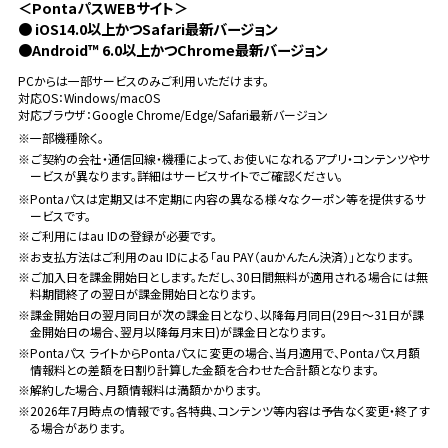
＜PontaパスWEBサイト＞
● iOS14.0以上かつSafari最新バージョン
●Android™ 6.0以上かつChrome最新バージョン
PCからは一部サービスのみご利用いただけます。
対応OS：Windows/macOS
対応ブラウザ：Google Chrome/Edge/Safari最新バージョン
※一部機種除く。
※ご契約の会社・通信回線・機種によって、お使いになれるアプリ・コンテンツやサ
ービスが異なります。詳細はサービスサイトでご確認ください。
※Pontaパスは定期又は不定期に内容の異なる様々なクーポン等を提供するサ
ービスです。
※ご利用にはau IDの登録が必要です。
※お支払方法はご利用のau IDによる「au PAY（auかんたん決済）」となります。
※ご加入日を課金開始日とします。ただし、30日間無料が適用される場合には無
料期間終了の翌日が課金開始日となります。
※課金開始日の翌月同日が次の課金日となり、以降毎月同日(29日～31日が課
金開始日の場合、翌月以降毎月末日)が課金日となります。
※Pontaパス ライトからPontaパスに変更の場合、当月適用で、Pontaパス月額
情報料との差額を日割り計算した金額を合わせた合計額となります。
※解約した場合、月額情報料は満額かかります。
※2026年7月時点の情報です。各特典、コンテンツ等内容は予告なく変更・終了す
る場合があります。