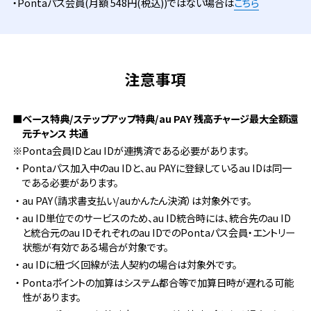
・Pontaパス会員(月額 548円(税込))ではない場合は
こちら
注意事項
■ベース特典/ステップアップ特典
/au PAY 残高チャージ最大全額還
元チャンス 共通
※Ponta会員IDとau IDが連携済である必要があります。
・Pontaパス加入中のau IDと、au PAYに登録しているau IDは同一
である必要があります。
・au PAY（請求書支払い/auかんたん決済）は対象外です。
・au ID単位でのサービスのため、au ID統合時には、統合先のau ID
と統合元のau IDそれぞれのau IDでのPontaパス会員・エントリー
状態が有効である場合が対象です。
・au IDに紐づく回線が法人契約の場合は対象外です。
・Pontaポイントの加算はシステム都合等で加算日時が遅れる可能
性があります。