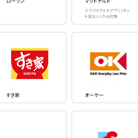
ローソン
マクドナルド
※マクドナルドアプリ（ネッ
ト支払い）のみ対象
すき家
オーケー
※還元上限は以下となります
ベース特典
※還元上限は以下となります