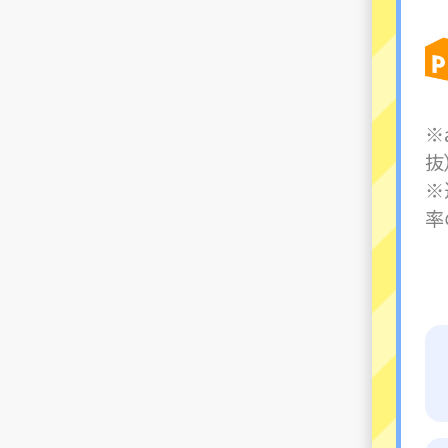
※
抜
※
率