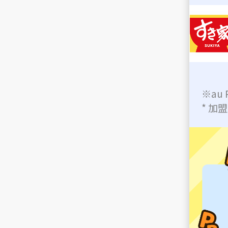
※au
* 加