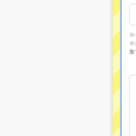
※
※
象