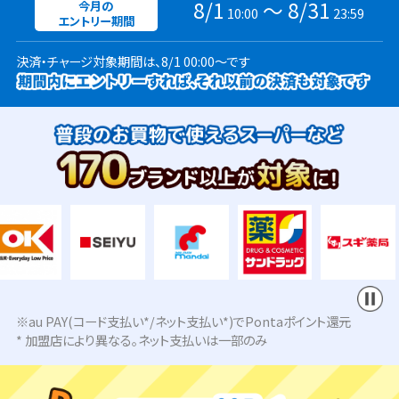
8/1
〜 8/31
今月の
10:00
23:59
エントリー期間
決済・チャージ対象期間は、8/1 00:00～です
※au PAY(コード支払い*/ネット支払い*)でPontaポイント還元
* 加盟店により異なる。ネット支払いは一部のみ