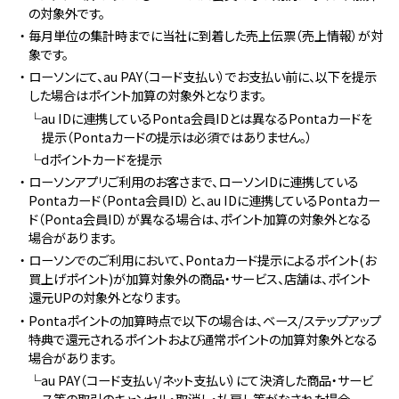
の対象外です。
・毎月単位の集計時までに当社に到着した売上伝票（売上情報）が対
象です。
・ローソンにて、au PAY（コード支払い）でお支払い前に、以下を提示
した場合はポイント加算の対象外となります。
└au IDに連携しているPonta会員IDとは異なるPontaカードを
提示（Pontaカードの提示は必須ではありません。）
└dポイントカードを提示
・ローソンアプリご利用のお客さまで、ローソンIDに連携している
Pontaカード（Ponta会員ID）と、au IDに連携しているPontaカー
ド（Ponta会員ID）が異なる場合は、ポイント加算の対象外となる
場合があります。
・ローソンでのご利用において、Pontaカード提示によるポイント(お
買上げポイント)が加算対象外の商品・サービス、店舗は、ポイント
還元UPの対象外となります。
・Pontaポイントの加算時点で以下の場合は、ベース/ステップアップ
特典で還元されるポイントおよび通常ポイントの加算対象外となる
場合があります。
└au PAY（コード支払い/ネット支払い）にて決済した商品・サービ
ス等の取引のキャンセル・取消し・払戻し等がなされた場合。