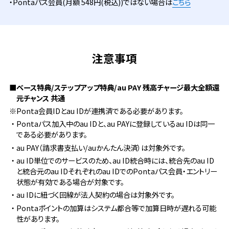
・Pontaパス会員(月額 548円(税込))ではない場合は
こちら
注意事項
■ベース特典/ステップアップ特典
/au PAY 残高チャージ最大全額還
元チャンス 共通
※Ponta会員IDとau IDが連携済である必要があります。
・Pontaパス加入中のau IDと、au PAYに登録しているau IDは同一
である必要があります。
・au PAY（請求書支払い/auかんたん決済）は対象外です。
・au ID単位でのサービスのため、au ID統合時には、統合先のau ID
と統合元のau IDそれぞれのau IDでのPontaパス会員・エントリー
状態が有効である場合が対象です。
・au IDに紐づく回線が法人契約の場合は対象外です。
・Pontaポイントの加算はシステム都合等で加算日時が遅れる可能
性があります。