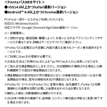
＜PontaパスWEBサイト＞
● iOS14.0以上かつSafari最新バージョン
●Android™ 6.0以上かつChrome最新バージョン
PCからは一部サービスのみご利用いただけます。
対応OS：Windows/macOS
対応ブラウザ：Google Chrome/Edge/Safari最新バージョン
※一部機種除く。
※ご契約の会社・通信回線・機種によって、お使いになれるアプリ・コンテンツやサ
ービスが異なります。詳細はサービスサイトでご確認ください。
※Pontaパスは定期又は不定期に内容の異なる様々なクーポン等を提供するサ
ービスです。
※ご利用にはau IDの登録が必要です。
※お支払方法はご利用のau IDによる「au PAY（auかんたん決済）」となります。
※ご加入日を課金開始日とします。ただし、30日間無料が適用される場合には無
料期間終了の翌日が課金開始日となります。
※課金開始日の翌月同日が次の課金日となり、以降毎月同日(29日～31日が課
金開始日の場合、翌月以降毎月末日)が課金日となります。
※Pontaパス ライトからPontaパスに変更の場合、当月適用で、Pontaパス月額
情報料との差額を日割り計算した金額を合わせた合計額となります。
※解約した場合、月額情報料は満額かかります。
※2026年7月時点の情報です。各特典、コンテンツ等内容は予告なく変更・終了す
る場合があります。