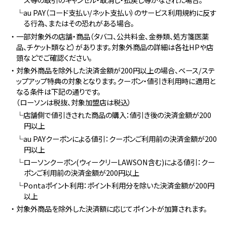
└au PAY（コード支払い/ネット支払い）のサービス利用規約に反す
る行為、またはその恐れがある場合。
・一部対象外の店舗・商品（タバコ、公共料金、金券類、処方箋医薬
品、チケット類など）があります。対象外商品の詳細は各社HPや店
頭などでご確認ください。
・対象外商品を除外した決済金額が200円以上の場合、ベース/ステ
ップアップ特典の対象となります。クーポン・値引き利用時に適用と
なる条件は下記の通りです。
（ローソンは税抜、対象加盟店は税込）
└店舗側で値引きされた商品の購入：値引き後の決済金額が200
円以上
└au PAYクーポンによる値引：クーポンご利用前の決済金額が200
円以上
└ローソンクーポン(ウィークリーLAWSON含む)による値引：クー
ポンご利用前の決済金額が200円以上
└Pontaポイント利用：ポイント利用分を除いた決済金額が200円
以上
・対象外商品を除外した決済額に応じてポイントが加算されます。