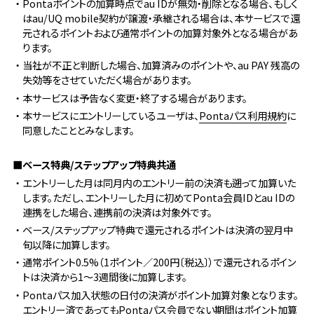
・Pontaポイントの加算時点でau IDが無効・削除となる場合、もしく
はau/UQ mobile契約が譲渡・承継される場合は、本サービスで還
元されるポイントおよび通常ポイントの加算対象外となる場合があ
ります。
・当社が不正と判断した場合、加算済みのポイントや、au PAY 残高の
失効等をさせていただく場合があります。
・本サービスは予告なく変更・終了する場合があります。
・本サービスにエントリーしているユーザは、
Pontaパス利用規約
に
同意したこととみなします。
■ベース特典/ステップアップ特典共通
・エントリーした月は同月内のエントリー前の決済も遡って加算いた
します。ただし、エントリーした月に初めてPonta会員IDとau IDの
連携をした場合、連携前の決済は対象外です。
・ベース/ステップアップ特典で還元されるポイントは決済の翌月中
旬以降に加算します。
・通常ポイント0.5%（1ポイント／200円〔税込〕）で還元されるポイン
トは決済から1～3週間後に加算します。
・Pontaパス加入状態の日付の決済がポイント加算対象となります。
エントリー済であってもPontaパス会員でない期間はポイント加算