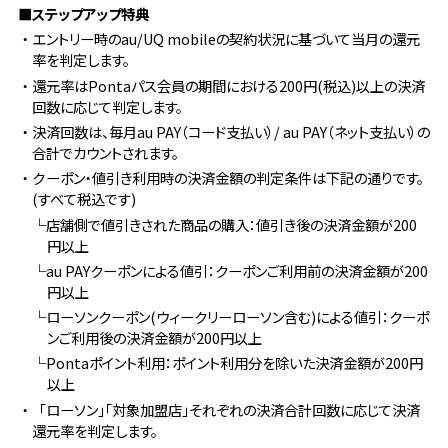
■ステップアップ特典
・エントリー時のau/UQ mobileの契約状況に基づいて当月の還元
率を判定します。
・還元率はPontaパス会員の期間における200円(税込)以上の決済
回数に応じて判定します。
・決済回数は、毎月au PAY（コード支払い）/ au PAY（ネット支払い）の
合計でカウントされます。
・クーポン・値引き利用時の決済金額の判定条件は下記の通りです。
(すべて税込です)
└店舗側で値引きされた商品の購入：値引き後の決済金額が200
円以上
└au PAYクーポンによる値引：クーポンご利用前の決済金額が200
円以上
└ローソンクーポン(ウィークリーローソン含む)による値引：クーポ
ンご利用後の決済金額が200円以上
└Pontaポイント利用：ポイント利用分を除いた決済金額が200円
以上
・「ローソン」「対象加盟店」それぞれの決済合計回数に応じて決済
還元率を判定します。