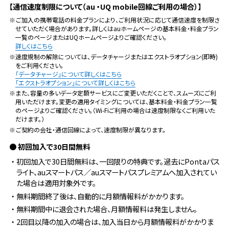
【通信速度制限について（au ・UQ mobile回線ご利用の場合）】
※ご加入の携帯電話の料金プランにより、ご利用状況に応じて通信速度を制限さ
せていただく場合があります。詳しくはauホームページの基本料金・料金プラン
一覧のページまたはUQホームページよりご確認ください。
詳しくはこちら
※速度規制の解除については、データチャージまたはエクストラオプション(即時)
をご利用ください。
「データチャージ」について詳しくはこちら
「エクストラオプション」について詳しくはこちら
※また、容量の多いデータ定額サービスにご変更いただくことで、スムーズにご利
用いただけます。変更の適用タイミングについては、基本料金・料金プラン一覧
のページよりご確認ください。（Wi-Fiご利用の場合は速度制限なくご利用いた
だけます。）
※ご契約の会社・通信回線によって、速度制限が異なります。
● 初回加入で30日間無料
・初回加入で30日間無料は、一回限りの特典です。過去にPontaパス
ライト、auスマートパス／auスマートパスプレミアムへ加入されてい
た場合は適用対象外です。
・無料期間終了後は、自動的に月額情報料がかかります。
・無料期間中に退会された場合、月額情報料は発生しません。
・2回目以降の加入の場合は、加入当日から月額情報料がかかりま