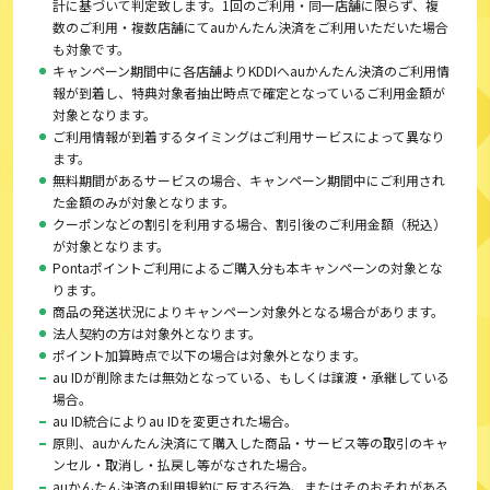
計に基づいて判定致します。1回のご利用・同一店舗に限らず、複
数のご利用・複数店舗にてauかんたん決済をご利用いただいた場合
も対象です。
キャンペーン期間中に各店舗よりKDDIへauかんたん決済のご利用情
報が到着し、特典対象者抽出時点で確定となっているご利用金額が
対象となります。
ご利用情報が到着するタイミングはご利用サービスによって異なり
ます。
無料期間があるサービスの場合、キャンペーン期間中にご利用され
た金額のみが対象となります。
クーポンなどの割引を利用する場合、割引後のご利用金額（税込）
が対象となります。
Pontaポイントご利用によるご購入分も本キャンペーンの対象とな
ります。
商品の発送状況によりキャンペーン対象外となる場合があります。
法人契約の方は対象外となります。
ポイント加算時点で以下の場合は対象外となります。
au IDが削除または無効となっている、もしくは譲渡・承継している
場合。
au ID統合によりau IDを変更された場合。
原則、auかんたん決済にて購入した商品・サービス等の取引のキャ
ンセル・取消し・払戻し等がなされた場合。
auかんたん決済の利用規約に反する行為、またはそのおそれがある