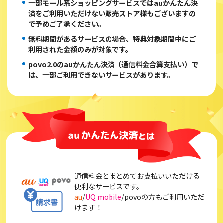
一部モール系ショッピングサービスではauかんたん決
・auスマートパスプレミアムミュージック
済をご利用いただけない販売ストア様もございますの
・auナビウォーク
で予めご了承ください。
・auカーナビ
・au助手席ナビ
無料期間があるサービスの場合、特典対象期間中にご
・Music Store powered by レコチョク
利用された金額のみが対象です。
・auメール持ち運び
povo2.0のauかんたん決済（通信料金合算支払い）で
・auニュースEX
は、一部ご利用できないサービスがあります。
・au Online Shop
・安心ナビ
・au Live Streaming
・KKBOX
・auわんにゃんサポートWEB
通信料金とまとめてお支払いいただける
便利なサービスです。
au
/
UQ mobile
/
povo
の方もご利用いただ
けます！