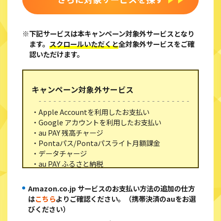
※下記サービスは本キャンペーン対象外サービスとなり
ます。
スクロールいただくと
全対象外サービスをご確
認いただけます。
キャンペーン対象外サービス
・Apple Accountを利用したお支払い
・Google アカウントを利用したお支払い
・au PAY 残高チャージ
・Pontaパス/Pontaパスライト月額課金
・データチャージ
・au PAY ふるさと納税
・au PAY マーケット (レストラン・美容・宿泊な
どが利用できる「コト体験」も含む)
Amazon.co.jp サービスのお支払い方法の追加の仕方
・au PAY toto(定期購入含む)
は
こちら
よりご確認ください。（携帯決済のauをお選
・au自転車サポート
びください）
・auブックパス