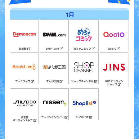
1月
めちゃコミック
DMM.com
Qoo10
出前館
ショップチャンネル
ロー
ブックライブ
JINSオンライン
まんが王国
ショップ
ニッセンオンライン
SHOPLIST
資生堂
オンラインストア
オンラ