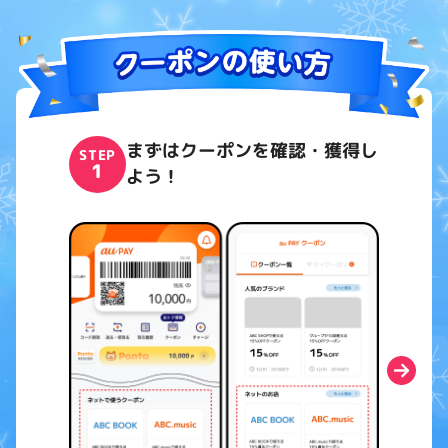
au自転車サポート
auナビウォーク
au助手席ナビ
auカーナビ
安心ナビ
auメール持ち運び
auニュースEX
まずはクーポンを確認・獲得し
STEP
auオンラインショップ
1
よう！
UQオンラインショップ
auスマートパスプレミアムミュージック
Music Store
TELASA/TELASAライブ配信
auライブストリーミング
αU live
KKBOX
auわんにゃんサポートWEB
Apple Music
Apple One
YouTube Premium
Google One
キボウのカケハシ