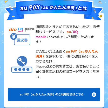
通信料金とまとめてお支払いいただける便
利なサービスです。
au
/
UQ
mobile
/
povo
の方もご利用いただけま
す！
お支払い方法画面で
au PAY（auかんたん
決済）
を選択して、4桁の暗証番号※を入
力するだけ！
※povo2.0のお客さまは、お支払いごとに
届くSMSに記載の確認コードを入力くださ
い。
au PAY（auかんたん決済）のご利用方法はこちら