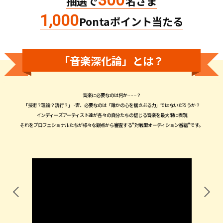
300
抽選で
名さま
1,000
Pontaポイント当たる
「音楽深化論」とは？
音楽に必要なのは何か……？
「技術？理論？流行？」 -否、必要なのは「誰かの心を揺さぶる力」ではないだろうか？
インディーズアーティスト達が各々の自分たちの信じる音楽を最大限に表現
それをプロフェショナルたちが様々な観点から審査する"対戦型オーディション番組"です。