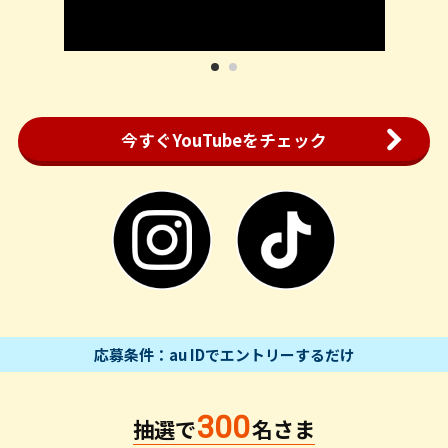
1
2
今すぐYouTubeをチェック
応募条件：au IDでエントリーするだけ
300
抽選で
名さま